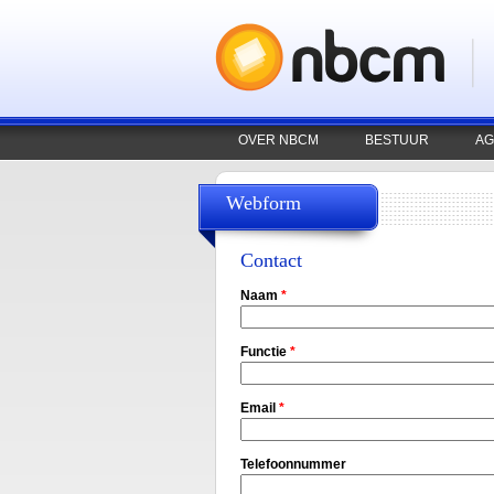
OVER NBCM
BESTUUR
AG
Webform
Contact
Naam
*
Functie
*
Email
*
Telefoonnummer